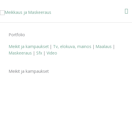
Siirry
Pä
sisältöön
Portfolio
Meikit ja kampaukset
|
Tv, elokuva, mainos
|
Maalaus
|
Maskeeraus
|
Sfx
|
Video
Meikit ja kampaukset